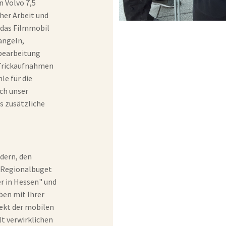
 Volvo 7,5
her Arbeit und
t das Filmmobil
angeln,
mbearbeitung
 Trickaufnahmen
le für die
ch unser
s zusätzliche
dern, den
 Regionalbuget
er in Hessen" und
ben mit Ihrer
jekt der mobilen
t verwirklichen