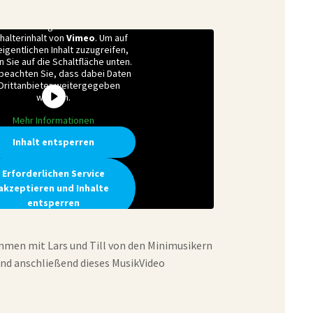
Sie sehen gerade einen
zhalterinhalt von
Vimeo
. Um auf
igentlichen Inhalt zuzugreifen,
n Sie auf die Schaltfläche unten.
 beachten Sie, dass dabei Daten
 Drittanbieter weitergegeben
werden.
Mehr Informationen
Inhalt entsperren
Erforderlichen Service
akzeptieren und Inhalte
entsperren
men mit Lars und Till von den Minimusikern
und anschließend dieses MusikVideo