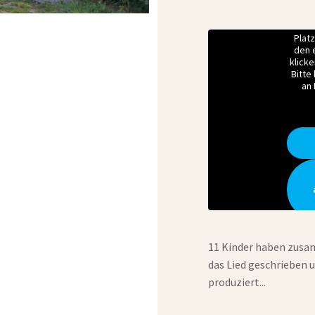
Plat
den e
klicke
Bitte
an
11 Kinder haben zusam
das Lied geschrieben 
produziert...