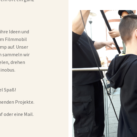
ihre Ideen und
rem Filmmobil
mp auf. Unser
am sammeln wir
elen, drehen
Kinobus.
el Spaß!
nnenden Projekte.
f oder eine Mail.