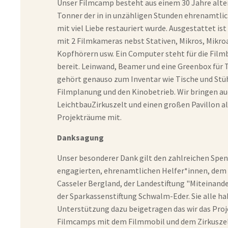
Unser Filmcamp besteht aus einem 30 Jahre alten
Tonner der in in unzähligen Stunden ehrenamtlic
mit viel Liebe restauriert wurde. Ausgestattet is
mit 2 Filmkameras nebst Stativen, Mikros, Mikro
Kopfhörern usw. Ein Computer steht für die Fil
bereit. Leinwand, Beamer und eine Greenbox für
gehört genauso zum Inventar wie Tische und Stüh
Filmplanung und den Kinobetrieb. Wir bringen au
LeichtbauZirkuszelt und einen großen Pavillon al
Projekträume mit.
Danksagung
Unser besonderer Dank gilt den zahlreichen Spen
engagierten, ehrenamtlichen Helfer*innen, dem
Casseler Bergland, der Landestiftung "Miteinand
der Sparkassenstiftung Schwalm-Eder. Sie alle ha
Unterstützung dazu beigetragen das wir das Pro
Filmcamps mit dem Filmmobil und dem Zirkuszel