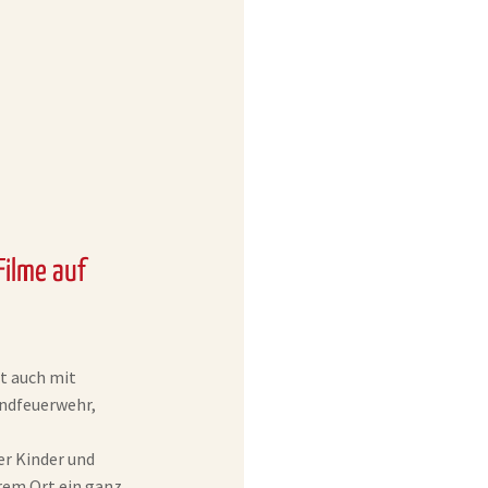
Filme auf
et auch mit
endfeuerwehr,
er Kinder und
rem Ort ein ganz